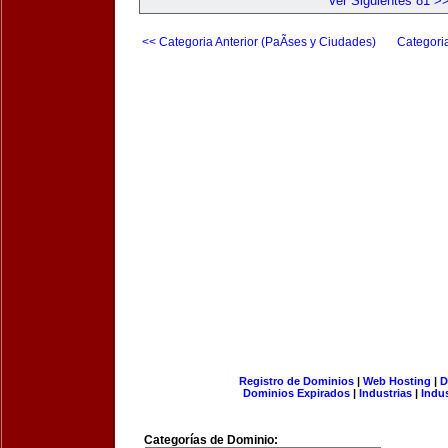
Ver Siguientes 81 >
<< Categoria Anterior (PaÃ­ses y Ciudades)
Categori
Registro de Dominios
|
Web Hosting
|
D
Dominios Expirados
|
Industrias
|
Indu
Categorías de Dominio: