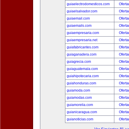
guiaelectrodomesticos.com
Oferta
guiaelsalvador.com
Oferta
guiaemail.com
Oferta
guiaemails.com
Oferta
guiaempresaria.com
Oferta
guiaempresaria.net
Oferta
guiafabricantes.com
Oferta
guiaganadera.com
Oferta
guiagrecia.com
Oferta
guiaguatemala.com
Oferta
guiahipotecaria.com
Oferta
guiahonduras.com
Oferta
guiamoda.com
Oferta
guiamodas.com
Oferta
guiamorelia.com
Oferta
guianicaragua.com
Oferta
guianoticias.com
Oferta