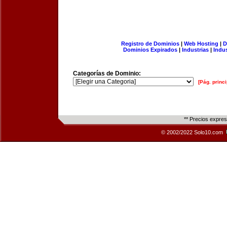
Registro de Dominios
|
Web Hosting
|
D
Dominios Expirados
|
Industrias
|
Indu
Categorías de Dominio:
[Pág. princi
** Precios expre
© 2002/2022 Solo10.com