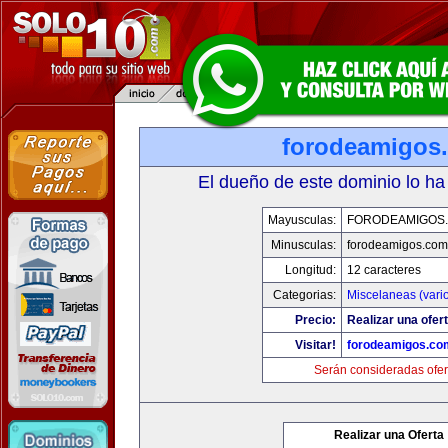
forodeamigos
El dueño de este dominio lo ha
Mayusculas:
FORODEAMIGOS
Minusculas:
forodeamigos.com
Longitud:
12 caracteres
Categorias:
Miscelaneas (vari
Precio:
Realizar una ofert
Visitar!
forodeamigos.co
Serán consideradas ofer
Realizar una Oferta