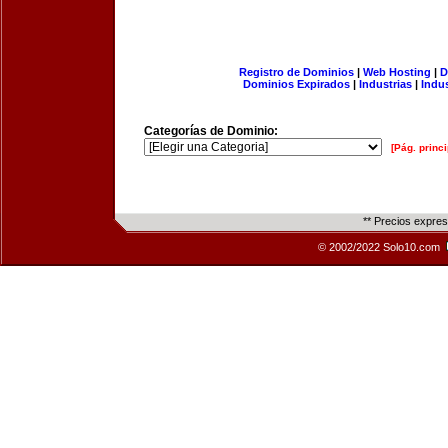
Registro de Dominios
|
Web Hosting
|
D
Dominios Expirados
|
Industrias
|
Indu
Categorías de Dominio:
[Pág. princi
** Precios expre
© 2002/2022 Solo10.com