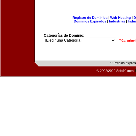
Registro de Dominios
|
Web Hosting
|
D
Dominios Expirados
|
Industrias
|
Indu
Categorías de Dominio:
[Pág. princi
** Precios expre
© 2002/2022 Solo10.com