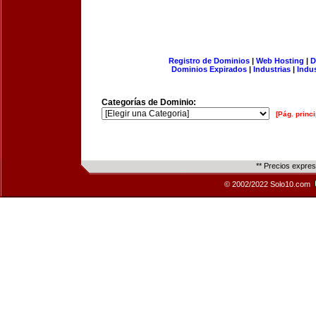
Registro de Dominios
|
Web Hosting
|
D
Dominios Expirados
|
Industrias
|
Indu
Categorías de Dominio:
[Pág. princi
** Precios expre
© 2002/2022 Solo10.com