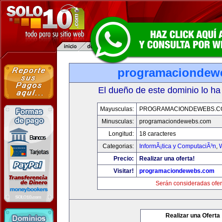
programaciondew
El dueño de este dominio lo ha
Mayusculas:
PROGRAMACIONDEWEBS.C
Minusculas:
programaciondewebs.com
Longitud:
18 caracteres
Categorias:
InformÃ¡tica y ComputaciÃ³n
,
Precio:
Realizar una oferta!
Visitar!
programaciondewebs.com
Serán consideradas ofer
Realizar una Oferta