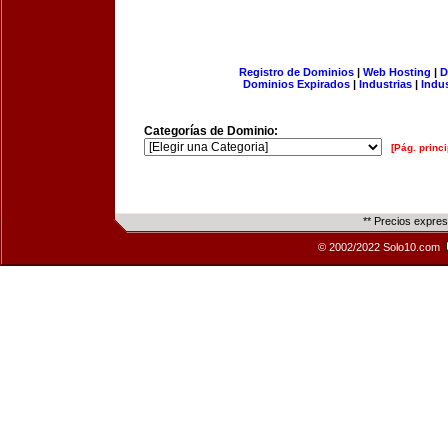
Registro de Dominios
|
Web Hosting
|
D
Dominios Expirados
|
Industrias
|
Indu
Categorías de Dominio:
[Pág. princi
** Precios expre
© 2002/2022 Solo10.com