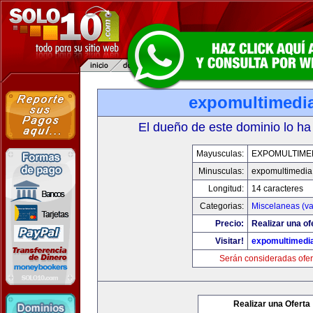
expomultimedi
El dueño de este dominio lo ha
Mayusculas:
EXPOMULTIME
Minusculas:
expomultimedia
Longitud:
14 caracteres
Categorias:
Miscelaneas (va
Precio:
Realizar una of
Visitar!
expomultimedi
Serán consideradas ofer
Realizar una Oferta