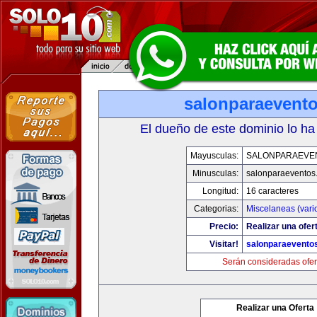
salonparaevent
El dueño de este dominio lo ha
Mayusculas:
SALONPARAEVE
Minusculas:
salonparaeventos
Longitud:
16 caracteres
Categorias:
Miscelaneas (vari
Precio:
Realizar una ofer
Visitar!
salonparaevento
Serán consideradas ofer
Realizar una Oferta