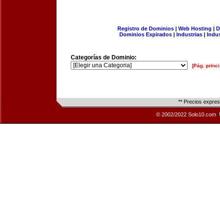
Registro de Dominios
|
Web Hosting
|
D
Dominios Expirados
|
Industrias
|
Indu
Categorías de Dominio:
[Pág. princi
** Precios expre
© 2002/2022 Solo10.com