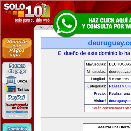
deuruguay.
El dueño de este dominio lo ha
Mayusculas:
DEURUGUAY
Minusculas:
deuruguay.c
Longitud:
9 caracteres
Categorias:
PaÃ­ses y Ci
Precio:
Realizar una 
Visitar!
deuruguay.c
Serán consideradas ofer
Realizar una Oferta