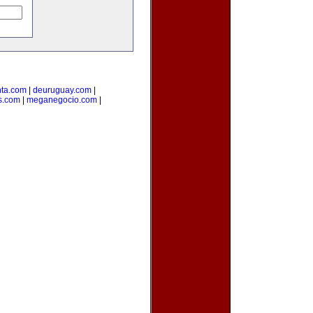
ta.com
|
deuruguay.com
|
s.com
|
meganegocio.com
|