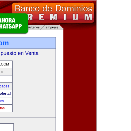
com
 puesto en Venta
.COM
om
udades
oferta!
om
tas