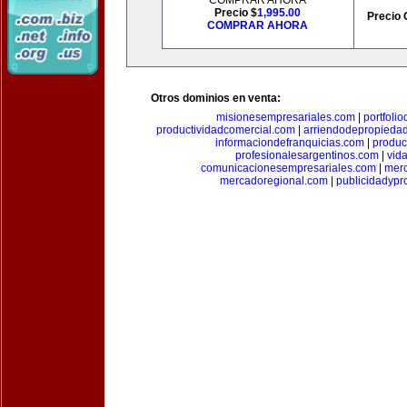
COMPRAR AHORA
Precio $
1,995.00
Precio 
COMPRAR AHORA
Otros dominios en venta:
misionesempresariales.com
|
portfoli
productividadcomercial.com
|
arriendodepropieda
informaciondefranquicias.com
|
produc
profesionalesargentinos.com
|
vid
comunicacionesempresariales.com
|
mer
mercadoregional.com
|
publicidadyp