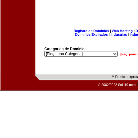
Registro de Dominios
|
Web Hosting
|
D
Dominios Expirados
|
Industrias
|
Indu
Categorías de Dominio:
[Pág. princi
** Precios expre
© 2002/2022 Solo10.com