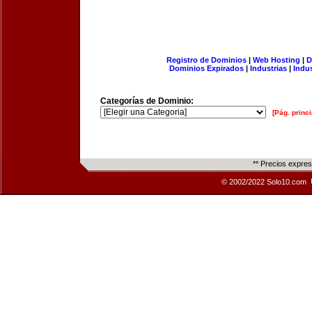
Registro de Dominios
|
Web Hosting
|
D
Dominios Expirados
|
Industrias
|
Indu
Categorías de Dominio:
[Pág. princi
** Precios expre
© 2002/2022 Solo10.com