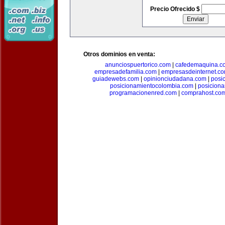
Precio Ofrecido $
Otros dominios en venta:
anunciospuertorico.com
|
cafedemaquina.c
empresadefamilia.com
|
empresasdeinternet.c
guiadewebs.com
|
opinionciudadana.com
|
posi
posicionamientocolombia.com
|
posicion
programacionenred.com
|
comprahost.co