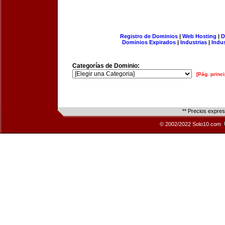
Registro de Dominios
|
Web Hosting
|
D
Dominios Expirados
|
Industrias
|
Indu
Categorías de Dominio:
[Pág. princi
** Precios expre
© 2002/2022 Solo10.com