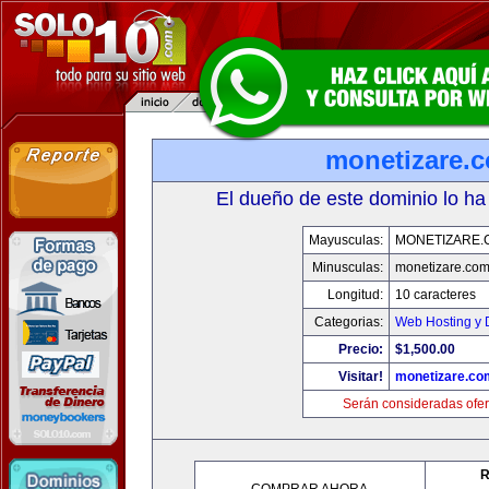
monetizare.
El dueño de este dominio lo ha
Mayusculas:
MONETIZARE.
Minusculas:
monetizare.co
Longitud:
10 caracteres
Categorias:
Web Hosting y 
Precio:
$1,500.00
Visitar!
monetizare.co
Serán consideradas ofer
R