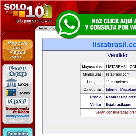
listabrasil.
Vendido!
Mayusculas:
LISTABRASIL.CO
Minusculas:
listabrasil.com
Longitud:
11 caracteres
Categorias:
Internet
,
Miscelane
Precio:
Realizar una ofer
Visitar!
listabrasil.com
Serán consideradas ofer