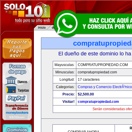
compratupropie
El dueño de este dominio lo ha
Mayusculas:
COMPRATUPROPIEDAD.COM
Minusculas:
compratupropiedad.com
Longitud:
17 caracteres
Categorias:
Compras y Comercio ElectrÃ³nico
Precio:
$2,500.00
Visitar!
compratupropiedad.com
Serán consideradas ofer
R