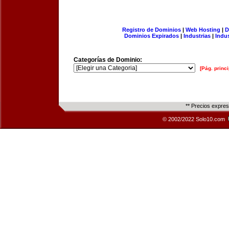
Registro de Dominios
|
Web Hosting
|
D
Dominios Expirados
|
Industrias
|
Indu
Categorías de Dominio:
[Pág. princi
** Precios expre
© 2002/2022 Solo10.com