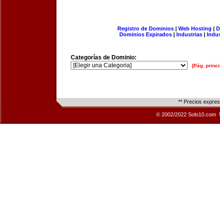
Registro de Dominios
|
Web Hosting
|
D
Dominios Expirados
|
Industrias
|
Indu
Categorías de Dominio:
[Pág. princi
** Precios expre
© 2002/2022 Solo10.com