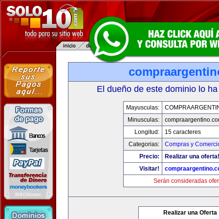
compraargenti
El dueño de este dominio lo ha
Mayusculas:
COMPRAARGENTI
Minusculas:
compraargentino.c
Longitud:
15 caracteres
Categorias:
Compras y Comercio
Precio:
Realizar una oferta
Visitar!
compraargentino.
Serán consideradas ofer
Realizar una Oferta