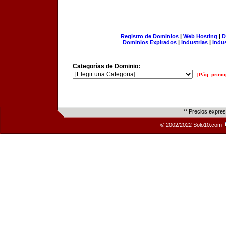
Registro de Dominios
|
Web Hosting
|
D
Dominios Expirados
|
Industrias
|
Indu
Categorías de Dominio:
[Pág. princi
** Precios expre
© 2002/2022 Solo10.com