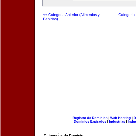
<< Categoria Anterior (Alimentos y
Categoria 
Bebidas)
Registro de Dominios
|
Web Hosting
|
D
Dominios Expirados
|
Industrias
|
Indu
Categorías de Dominio: