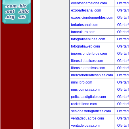
eventosbarcelona.com
Ofertar
expoartesanal.com
Ofertar
exposiciondemuebles.com
Ofertar
feriartesanal.com
Ofertar
forocultura.com
Ofertar
fotografiaenlinea.com
Ofertar
fotografiaweb.com
Ofertar
impresiondelibros.com
Ofertar
librosdidacticos.com
Ofertar
librosinteractivos.com
Ofertar
mercadodeartesanias.com
Ofertar
minilibro.com
Ofertar
musicompras.com
Ofertar
peliculasdigitales.com
Ofertar
rockchileno.com
Ofertar
sesionesfotograficas.com
Ofertar
ventadecuadros.com
Ofertar
ventadejoyas.com
Ofertar