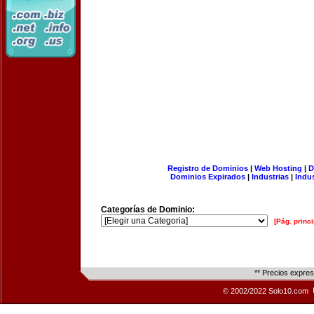
Registro de Dominios
|
Web Hosting
|
D
Dominios Expirados
|
Industrias
|
Indu
Categorías de Dominio:
[Pág. princi
** Precios expre
© 2002/2022 Solo10.com